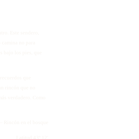
tro. Este sendero,
o camina no para
as bajo los pies, que
 recuerdos que
un rincón que no
, más verdadero. Como
 – Rincón en el bosque
Latitud 43º 12′