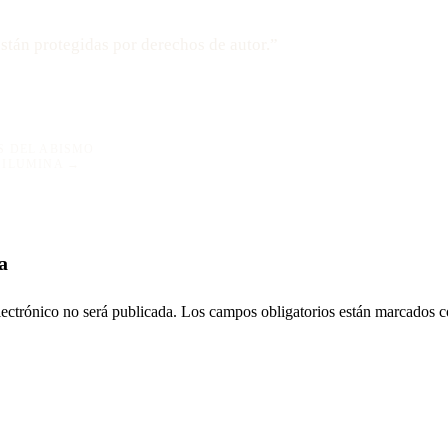
stán protegidas por derechos de autor.”
IÓN
S DEL ABISMO
 ILUMINA →
S
a
lectrónico no será publicada.
Los campos obligatorios están marcados 