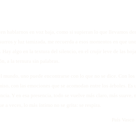
en hablarnos en voz baja, como si supieran lo que llevamos den
surros y luz tamizada, me recuerda a esos momentos en que un
r. Hay algo en la textura del silencio, en el crujir leve de las hoj
ón, a la ternura sin palabras.
el mundo, uno puede encontrarse con lo que no se dice. Con los
miso, con las emociones que se acomodan entre los árboles. Es 
encia. Y en esa presencia, todo se vuelve más claro, más suave
ue a veces, lo más íntimo no se grita: se respira.
País Vasco