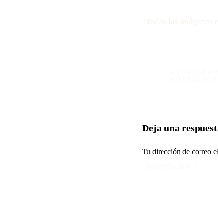
“Todas las imágenes e
NAVEGAC
← LAS GARRA
SOLEDAD QUE
DE
ENTRADA
Deja una respuest
Tu dirección de correo e
COMENTARIO
*